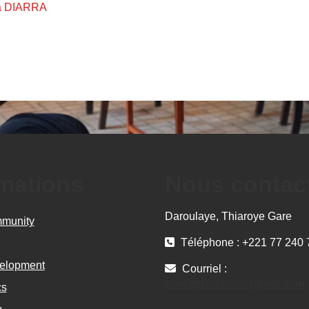
a DIARRA
rmations
Nous contac
Daroulaye, Thiaroye Gare
munity
Téléphone : +221 77 240 
elopment
Courriel :
conception.bmd@gmail.com
cs