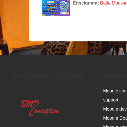
Enseignant:
Balla Mouss
bmdconception
Info
Moodle com
support
Moodle dev
Moodle Do