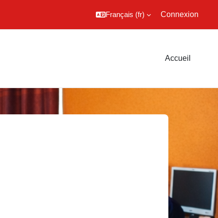
Français ‎(fr)‎
Connexion
Accueil