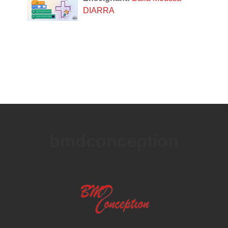
DIARRA
bmdconception