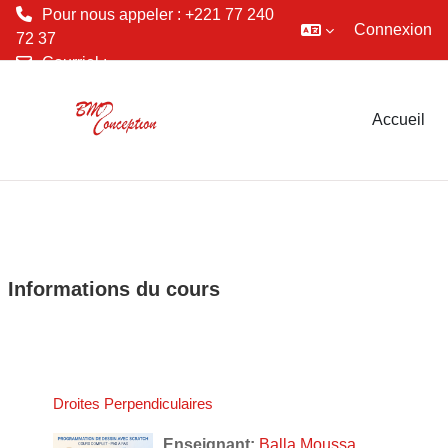
Pour nous appeler : +221 77 240
Connexion
72 37
Courriel :
Passer au contenu principal
conception.bmd@gmail.com
Accueil
Informations du cours
Droites Perpendiculaires
Enseignant:
Balla Moussa