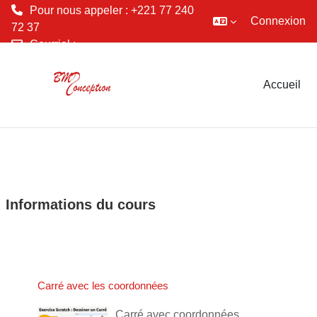
Pour nous appeler : +221 77 240
Connexion
72 37
Courriel :
Passer au contenu principal
conception.bmd@gmail.com
Accueil
Informations du cours
Carré avec les coordonnées
Carré avec coordonnées